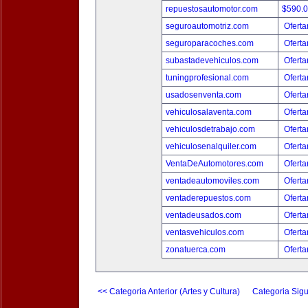
repuestosautomotor.com
$590.
seguroautomotriz.com
Oferta
seguroparacoches.com
Oferta
subastadevehiculos.com
Oferta
tuningprofesional.com
Oferta
usadosenventa.com
Oferta
vehiculosalaventa.com
Oferta
vehiculosdetrabajo.com
Oferta
vehiculosenalquiler.com
Oferta
VentaDeAutomotores.com
Oferta
ventadeautomoviles.com
Oferta
ventaderepuestos.com
Oferta
ventadeusados.com
Oferta
ventasvehiculos.com
Oferta
zonatuerca.com
Oferta
<< Categoria Anterior (Artes y Cultura)
Categoria Sigu