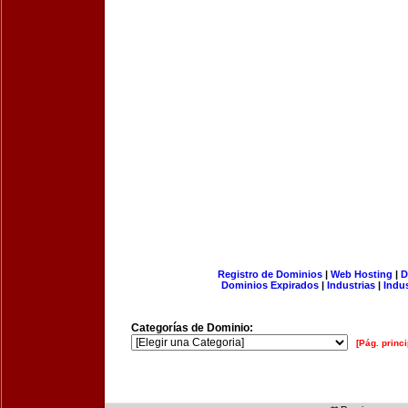
Registro de Dominios
|
Web Hosting
|
D
Dominios Expirados
|
Industrias
|
Indu
Categorías de Dominio:
[Pág. princi