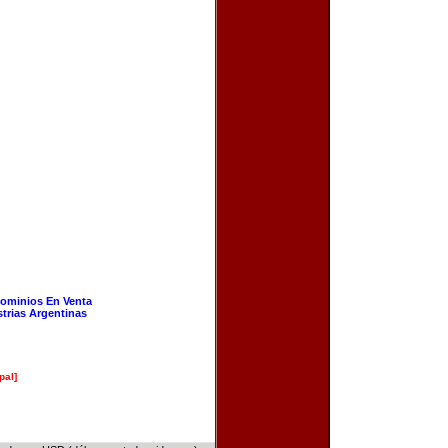
ominios En Venta
strias Argentinas
pal]