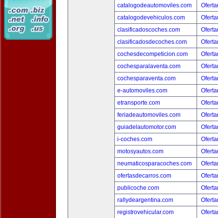
catalogodeautomoviles.com
Oferta
catalogodevehiculos.com
Oferta
clasificadoscoches.com
Oferta
clasificadosdecoches.com
Oferta
cochesdecompeticion.com
Oferta
cochesparalaventa.com
Oferta
cochesparaventa.com
Oferta
e-automoviles.com
Oferta
etransporte.com
Oferta
feriadeautomoviles.com
Oferta
guiadelautomotor.com
Oferta
i-coches.com
Oferta
motosyautos.com
Oferta
neumaticosparacoches.com
Oferta
ofertasdecarros.com
Oferta
publicoche.com
Oferta
rallydeargentina.com
Oferta
registrovehicular.com
Oferta