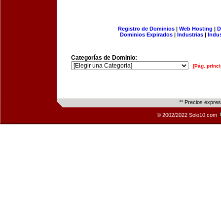
Registro de Dominios
|
Web Hosting
|
D
Dominios Expirados
|
Industrias
|
Indu
Categorías de Dominio:
[Pág. princi
** Precios expre
© 2002/2022 Solo10.com