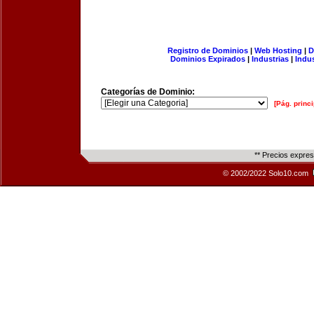
Registro de Dominios
|
Web Hosting
|
D
Dominios Expirados
|
Industrias
|
Indu
Categorías de Dominio:
[Pág. princi
** Precios expre
© 2002/2022 Solo10.com