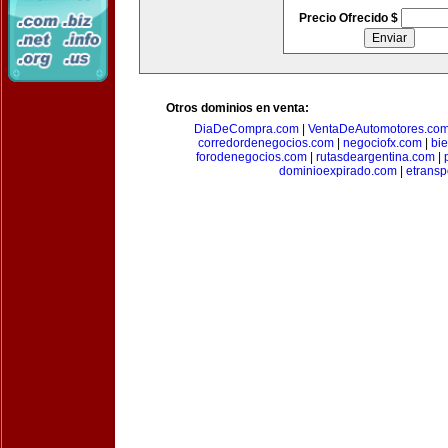
Precio Ofrecido $
Otros dominios en venta:
DiaDeCompra.com
|
VentaDeAutomotores.co
corredordenegocios.com
|
negociofx.com
|
bi
forodenegocios.com
|
rutasdeargentina.com
|
dominioexpirado.com
|
etransp