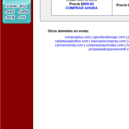
COMPRAR AHORA
Precio $
899.00
Precio 
COMPRAR AHORA
Otros dominios en venta:
compraplus.com
|
apuntesdeviaje.com
|
rallydeargentina.com
|
mercadocompras.com
|
carroenventa.com
|
comprasmayoristas.com
|
n
propiedadesparainvertir.