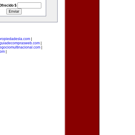
Ofrecido $
propiedadesla.com
|
guiadecomprasweb.com
|
egociomultinacional.com
|
com
|