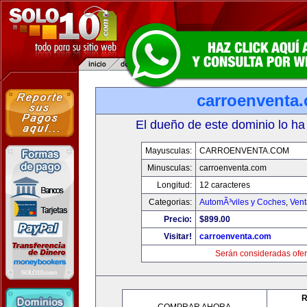
carroenventa
El dueño de este dominio lo ha
Mayusculas:
CARROENVENTA.COM
Minusculas:
carroenventa.com
Longitud:
12 caracteres
Categorias:
AutomÃ³viles y Coches
,
Vent
Precio:
$899.00
Visitar!
carroenventa.com
Serán consideradas ofer
R