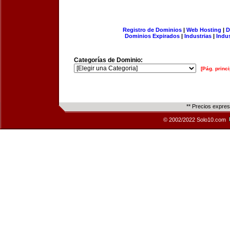
Registro de Dominios
|
Web Hosting
|
D
Dominios Expirados
|
Industrias
|
Indu
Categorías de Dominio:
[Pág. princi
** Precios expre
© 2002/2022 Solo10.com