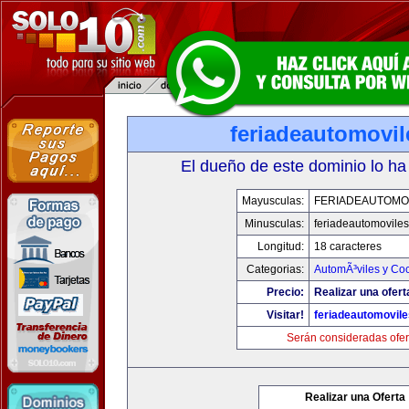
feriadeautomovi
El dueño de este dominio lo ha
Mayusculas:
FERIADEAUTOMO
Minusculas:
feriadeautomovile
Longitud:
18 caracteres
Categorias:
AutomÃ³viles y Co
Precio:
Realizar una ofert
Visitar!
feriadeautomovil
Serán consideradas ofer
Realizar una Oferta