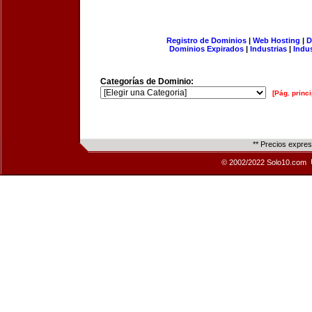
Registro de Dominios
|
Web Hosting
|
D
Dominios Expirados
|
Industrias
|
Indu
Categorías de Dominio:
[Pág. princi
** Precios expre
© 2002/2022 Solo10.com