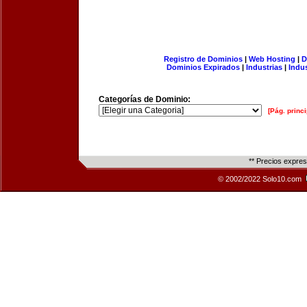
Registro de Dominios
|
Web Hosting
|
D
Dominios Expirados
|
Industrias
|
Indu
Categorías de Dominio:
[Pág. princi
** Precios expre
© 2002/2022 Solo10.com