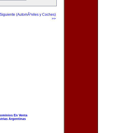
Siguiente (AutomÃ³viles y Coches)
>>
ominios En Venta
strias Argentinas