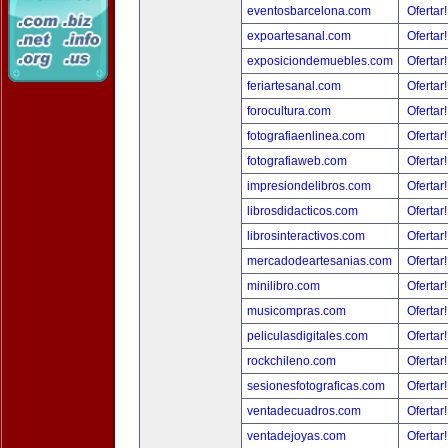
eventosbarcelona.com
Ofertar
expoartesanal.com
Ofertar
exposiciondemuebles.com
Ofertar
feriartesanal.com
Ofertar
forocultura.com
Ofertar
fotografiaenlinea.com
Ofertar
fotografiaweb.com
Ofertar
impresiondelibros.com
Ofertar
librosdidacticos.com
Ofertar
librosinteractivos.com
Ofertar
mercadodeartesanias.com
Ofertar
minilibro.com
Ofertar
musicompras.com
Ofertar
peliculasdigitales.com
Ofertar
rockchileno.com
Ofertar
sesionesfotograficas.com
Ofertar
ventadecuadros.com
Ofertar
ventadejoyas.com
Ofertar