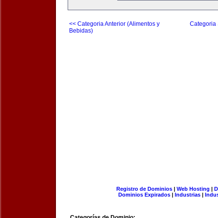
<< Categoria Anterior (Alimentos y
Categoria 
Bebidas)
Registro de Dominios
|
Web Hosting
|
D
Dominios Expirados
|
Industrias
|
Indu
Categorías de Dominio: