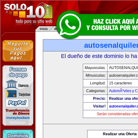
autosenalquile
El dueño de este dominio lo ha
Mayusculas:
AUTOSENALQU
Minusculas:
autosenalquiler.
Longitud:
15 caracteres
Categorias:
AutomÃ³viles y 
Precio:
Realizar una ofe
Visitar!
autosenalquiler
Serán consideradas ofer
Realizar una Oferta