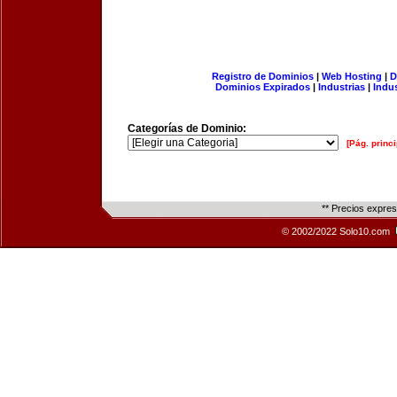
Registro de Dominios
|
Web Hosting
|
D
Dominios Expirados
|
Industrias
|
Indu
Categorías de Dominio:
[Pág. princi
** Precios expre
© 2002/2022 Solo10.com