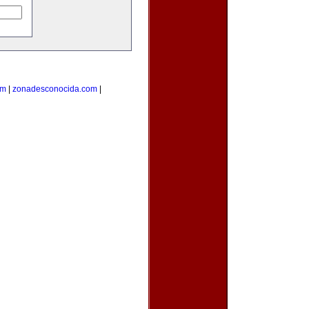
om
|
zonadesconocida.com
|