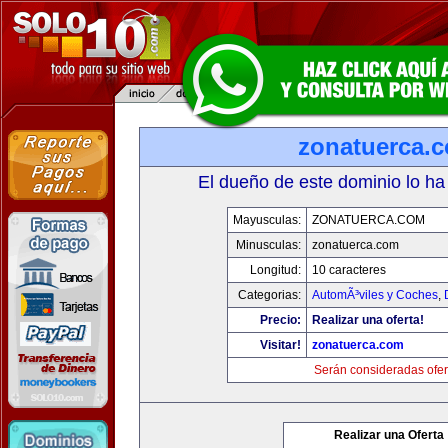
zonatuerca.
El dueño de este dominio lo ha
Mayusculas:
ZONATUERCA.COM
Minusculas:
zonatuerca.com
Longitud:
10 caracteres
Categorias:
AutomÃ³viles y Coches
,
Precio:
Realizar una oferta!
Visitar!
zonatuerca.com
Serán consideradas ofer
Realizar una Oferta