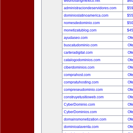
webhostingmexico.net
$6
administraciondeservidores.com
$5
dominioslatinoamerica.com
$5
nomesdedominio.com
$5
monetizatublog.com
$4
ayudaseo.com
Ofe
buscatudominio.com
Ofe
carteradigital.com
Ofe
catalogodominios.com
Ofe
ciberdominios.com
Ofe
comprahost.com
Ofe
compratuhosting.com
Ofe
compreseudominio.com
Ofe
construyetusitioweb.com
Ofe
CyberDominio.com
Ofe
CyberDominios.com
Ofe
domainsmonetization.com
Ofe
dominioalaventa.com
Ofe