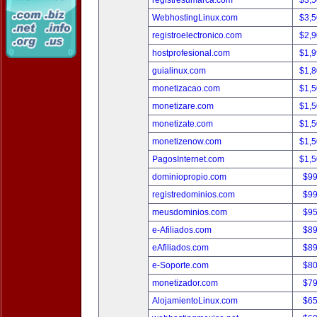
registresumarca.com
$3,
WebhostingLinux.com
$3,
registroelectronico.com
$2,
hostprofesional.com
$1,
guialinux.com
$1,
monetizacao.com
$1,
monetizare.com
$1,
monetizate.com
$1,
monetizenow.com
$1,
PagosInternet.com
$1,
dominiopropio.com
$9
registredominios.com
$9
meusdominios.com
$9
e-Afiliados.com
$8
eAfiliados.com
$8
e-Soporte.com
$8
monetizador.com
$7
AlojamientoLinux.com
$6