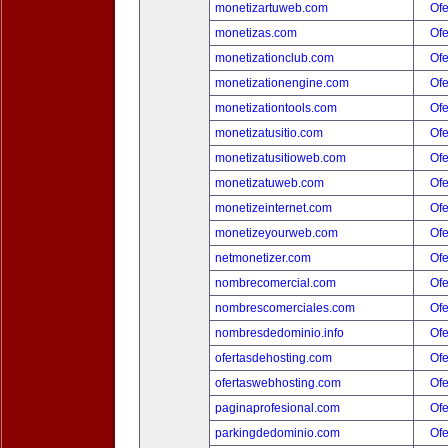
monetizartuweb.com
Ofe
monetizas.com
Ofe
monetizationclub.com
Ofe
monetizationengine.com
Ofe
monetizationtools.com
Ofe
monetizatusitio.com
Ofe
monetizatusitioweb.com
Ofe
monetizatuweb.com
Ofe
monetizeinternet.com
Ofe
monetizeyourweb.com
Ofe
netmonetizer.com
Ofe
nombrecomercial.com
Ofe
nombrescomerciales.com
Ofe
nombresdedominio.info
Ofe
ofertasdehosting.com
Ofe
ofertaswebhosting.com
Ofe
paginaprofesional.com
Ofe
parkingdedominio.com
Ofe