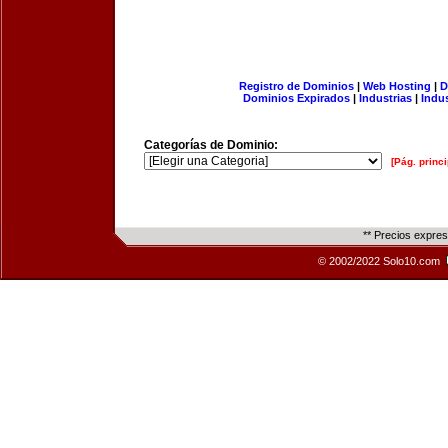
Registro de Dominios
|
Web Hosting
|
D
Dominios Expirados
|
Industrias
|
Indu
Categorías de Dominio:
[Pág. princi
** Precios expre
© 2002/2022 Solo10.com