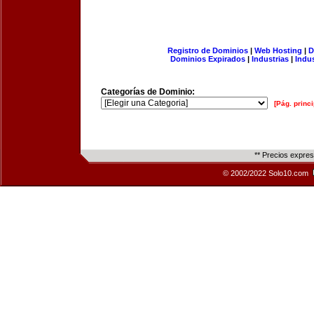
Registro de Dominios
|
Web Hosting
|
D
Dominios Expirados
|
Industrias
|
Indu
Categorías de Dominio:
[Pág. princi
** Precios expre
© 2002/2022 Solo10.com