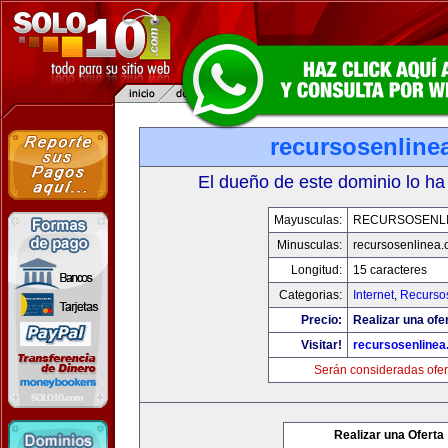
recursosenline
El dueño de este dominio lo ha
Mayusculas:
RECURSOSENL
Minusculas:
recursosenlinea
Longitud:
15 caracteres
Categorias:
Internet
,
Recurso
Precio:
Realizar una ofer
Visitar!
recursosenline
Serán consideradas ofer
Realizar una Oferta