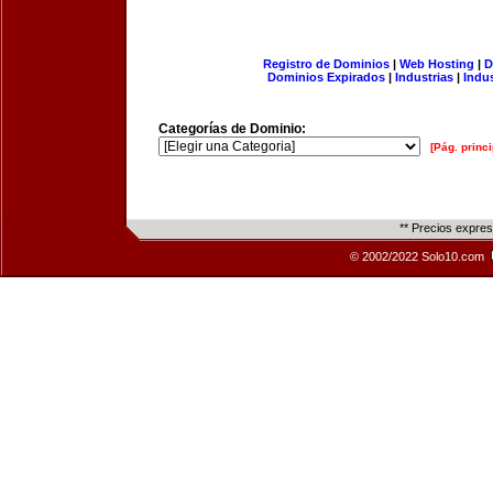
Registro de Dominios
|
Web Hosting
|
D
Dominios Expirados
|
Industrias
|
Indu
Categorías de Dominio:
[Pág. princi
** Precios expre
© 2002/2022 Solo10.com