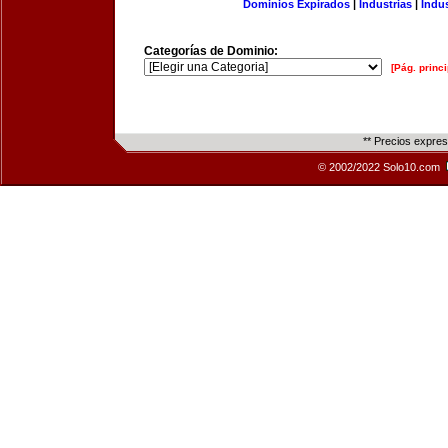
Dominios Expirados
|
Industrias
|
Indu
Categorías de Dominio:
[Pág. princi
** Precios expre
© 2002/2022 Solo10.com