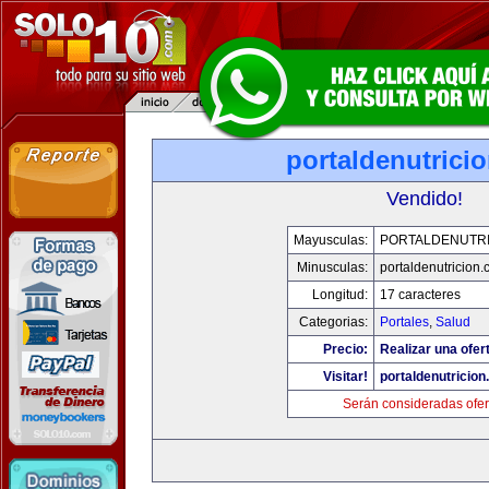
portaldenutrici
Vendido!
Mayusculas:
PORTALDENUTRI
Minusculas:
portaldenutricion
Longitud:
17 caracteres
Categorias:
Portales
,
Salud
Precio:
Realizar una ofer
Visitar!
portaldenutricio
Serán consideradas ofer