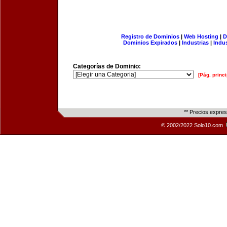
Registro de Dominios
|
Web Hosting
|
D
Dominios Expirados
|
Industrias
|
Indu
Categorías de Dominio:
[Pág. princi
** Precios expre
© 2002/2022 Solo10.com